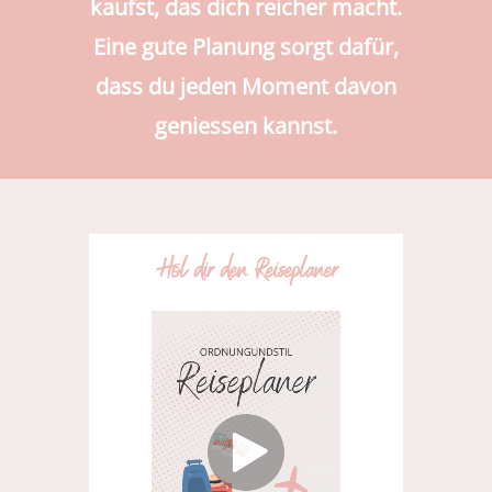
kaufst, das dich reicher macht.
Eine gute Planung sorgt dafür,
dass du jeden Moment davon
geniessen kannst.
Hol dir den Reiseplaner