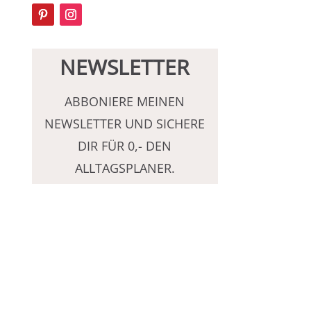
NEWSLETTER
ABBONIERE MEINEN
NEWSLETTER UND SICHERE
DIR FÜR 0,- DEN
ALLTAGSPLANER.
Ja, ich möchte den Alltagsplaner sowie
zukünftig Sandys Newsletter mit Tipps
und Angeboten rund um Ordnung und
Alltagsorganistaion erhalten und
stimme der Datenverarbeitung zu.