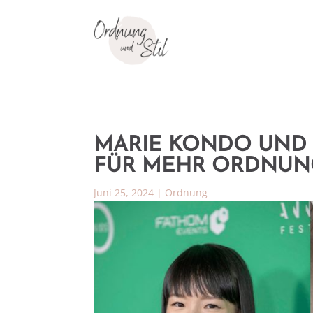
Auf
MARIE KONDO UND
koste
mir.
FÜR MEHR ORDNUNG
Und a
Juni 25, 2024
|
Ordnung