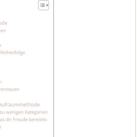
ode
men
n
 Reihenfolge
n
 verstauen
 Aufräummethode
 zu wenigen Kategorien
s dir Freude bereitet»
n