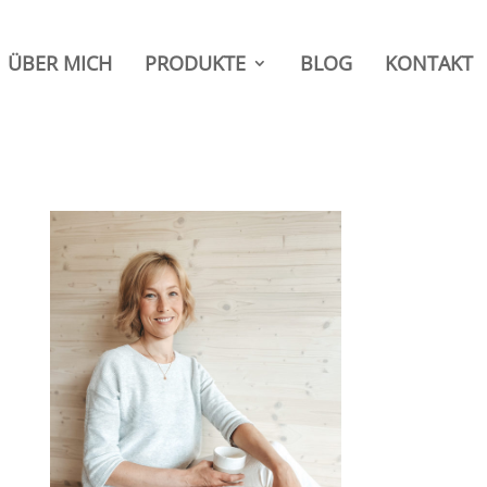
ÜBER MICH
PRODUKTE
BLOG
KONTAKT
 die
be von
norm.
 dich.