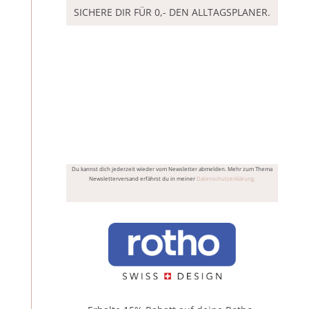
SICHERE DIR FÜR 0,- DEN ALLTAGSPLANER.
Ja, ich möchte den Alltagsplaner sowie
zukünftig Sandys Newsletter mit Tipps und
Angeboten rund um Ordnung und
Alltagsorganistaion erhalten und stimme der
Datenverarbeitung zu.
Du kannst dich jederzeit wieder vom Newsletter abmelden. Mehr zum Thema
Newsletterversand erfährst du in meiner
Datenschutzerklärung.