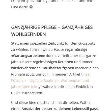
Frühjahrsputz durchgeführt – keine Zeit und keine
Lust dazu! 😁
GANZJÄHRIGE PFLEGE = GANZJÄHRIGES
WOHLBEFINDEN
Statt einen speziellen Zeitpunkt für den Grossputz
zu wählen, führen wir zu Hause
regelmässige
«Wartungsarbeiten»
durch, verteilt über das ganze
Jahr. Unsere
regelmässigen Routinen
und immer
wiederkehrenden Haushaltsaufgaben
machen einen
Frühjahrsputz unnötig. In meinem Artikel
Unser
Putzplan – tägliche Routinen, Wochenplan und
Jahresübersicht
gewähre ich dir einen EInblick in
unser Putz-System.
Und diese Idee möchte ich mit dir teilen: Wähle
einen
Ansatz, der besser zu deinem Lebensstil passt