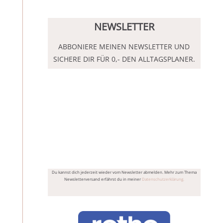
NEWSLETTER
ABBONIERE MEINEN NEWSLETTER UND
SICHERE DIR FÜR 0,- DEN ALLTAGSPLANER.
Ja, ich möchte den Alltagsplaner sowie
zukünftig Sandys Newsletter mit Tipps und
Angeboten rund um Ordnung und
Alltagsorganistaion erhalten und stimme der
Datenverarbeitung zu.
Du kannst dich jederzeit wieder vom Newsletter abmelden. Mehr zum Thema
Newsletterversand erfährst du in meiner
Datenschutzerklärung.