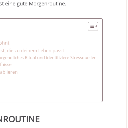
st eine gute Morgenroutine.
ohnt
st, die zu deinem Leben passt
rgendliches Ritual und identifiziere Stressquellen
fnisse
ablieren
n
ENROUTINE