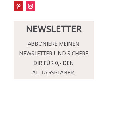
NEWSLETTER
ABBONIERE MEINEN
NEWSLETTER UND SICHERE
DIR FÜR 0,- DEN
ALLTAGSPLANER.
Ja, ich möchte den Alltagsplaner sowie
zukünftig Sandys Newsletter mit Tipps
und Angeboten rund um Ordnung und
Alltagsorganistaion erhalten und
stimme der Datenverarbeitung zu.